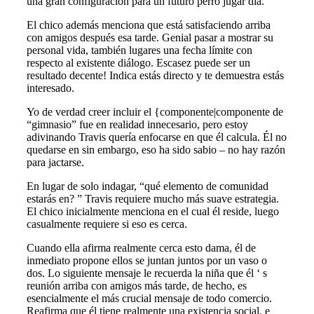
una gran configuración para un futuro perro jugar día.
El chico además menciona que está satisfaciendo arriba
con amigos después esa tarde. Genial pasar a mostrar su
personal vida, también lugares una fecha límite con
respecto al existente diálogo. Escasez puede ser un
resultado decente! Indica estás directo y te demuestra estás
interesado.
Yo de verdad creer incluir el {componente|componente de
“gimnasio” fue en realidad innecesario, pero estoy
adivinando Travis quería enfocarse en que él calcula. Él no
quedarse en sin embargo, eso ha sido sabio – no hay razón
para jactarse.
En lugar de solo indagar, “qué elemento de comunidad
estarás en? ” Travis requiere mucho más suave estrategia.
El chico inicialmente menciona en el cual él reside, luego
casualmente requiere si eso es cerca.
Cuando ella afirma realmente cerca esto dama, él de
inmediato propone ellos se juntan juntos por un vaso o
dos. Lo siguiente mensaje le recuerda la niña que él ‘ s
reunión arriba con amigos más tarde, de hecho, es
esencialmente el más crucial mensaje de todo comercio.
Reafirma que él tiene realmente una existencia social, e