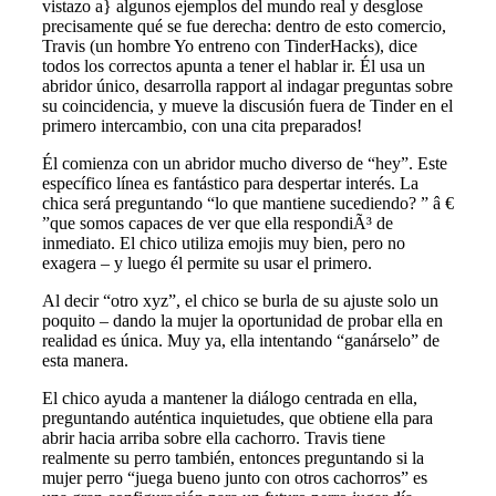
vistazo a} algunos ejemplos del mundo real y desglose
precisamente qué se fue derecha: dentro de esto comercio,
Travis (un hombre Yo entreno con TinderHacks), dice
todos los correctos apunta a tener el hablar ir. Él usa un
abridor único, desarrolla rapport al indagar preguntas sobre
su coincidencia, y mueve la discusión fuera de Tinder en el
primero intercambio, con una cita preparados!
Él comienza con un abridor mucho diverso de “hey”. Este
específico línea es fantástico para despertar interés. La
chica será preguntando “lo que mantiene sucediendo? ” â €
”que somos capaces de ver que ella respondiÃ³ de
inmediato. El chico utiliza emojis muy bien, pero no
exagera – y luego él permite su usar el primero.
Al decir “otro xyz”, el chico se burla de su ajuste solo un
poquito – dando la mujer la oportunidad de probar ella en
realidad es única. Muy ya, ella intentando “ganárselo” de
esta manera.
El chico ayuda a mantener la diálogo centrada en ella,
preguntando auténtica inquietudes, que obtiene ella para
abrir hacia arriba sobre ella cachorro. Travis tiene
realmente su perro también, entonces preguntando si la
mujer perro “juega bueno junto con otros cachorros” es