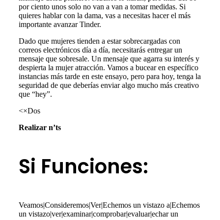
por ciento unos solo no van a van a tomar medidas. Si
quieres hablar con la dama, vas a necesitas hacer el más
importante avanzar Tinder.
Dado que mujeres tienden a estar sobrecargadas con
correos electrónicos día a día, necesitarás entregar un
mensaje que sobresale. Un mensaje que agarra su interés y
despierta la mujer atracción. Vamos a bucear en específico
instancias más tarde en este ensayo, pero para hoy, tenga la
seguridad de que deberías enviar algo mucho más creativo
que “hey”.
<×Dos
Realizar n’ts
Si Funciones:
Veamos|Consideremos|Ver|Echemos un vistazo a|Echemos
un vistazo|ver|examinar|comprobar|evaluar|echar un