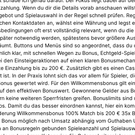
ht schaue ich genau darauf. Der Fokus liegt dabei auf
ahlung. Wenn du dir die Details vorab anschauen willst, 
gebot und Spielauswahl in der Regel schnell prüfen. Re
blichen Kontaktdaten an, wählst eine Währung und legst 
edingungen oft erst vollständig relevant, wenn du die 
ng später notwendig werden, spätestens bevor größere A
umt. Buttons und Menüs sind so angeordnet, dass du o
nlich klar, mit schnellen Wegen zu Bonus, Echtgeld-Sp
ei den Einsteigeraktionen auf einen klaren Bonusmech
e Einzahlung bis zu 200 €. Zusätzlich gibt es einen Ca
st. In der Praxis lohnt sich das vor allem für Spieler,
r Bonus gewertet wird. Für den Willkommensbonus gilt 
auf den effektiven Bonuswert. Gewonnene Gelder aus Bo
eine weiteren Sperrfristen greifen. Bonuslimits sind n
nos. Damit du das besser einordnen kannst, hier ein kom
derung Willkommensbonus 100% Match bis 200 € 35x Bo
 Bonus möglich nach Umsatz abhängig vom Guthaben Ums
ch an Bonusregeln gebunden Spieleanzahl und Spielausw