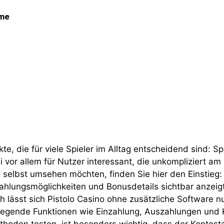
 me
Test: Spiele, Bonus & 
nkte, die für viele Spieler im Alltag entscheidend sind
i vor allem für Nutzer interessant, die unkompliziert a
selbst umsehen möchten, finden Sie hier den Einstieg: h
 Zahlungsmöglichkeiten und Bonusdetails sichtbar anzeigt
lässt sich Pistolo Casino ohne zusätzliche Software nu
dlegende Funktionen wie Einzahlung, Auszahlungen und K