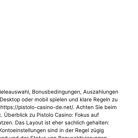
Auszahlungen
: Spieleauswahl, Bonusbedingungen, Auszahlungen
m Desktop oder mobil spielen und klare Regeln zu
ttps://pistolo-casino-de.net/. Achten Sie beim
. Überblick zu Pistolo Casino: Fokus auf
tzen. Das Layout ist eher sachlich gehalten:
ontoeinstellungen sind in der Regel zügig