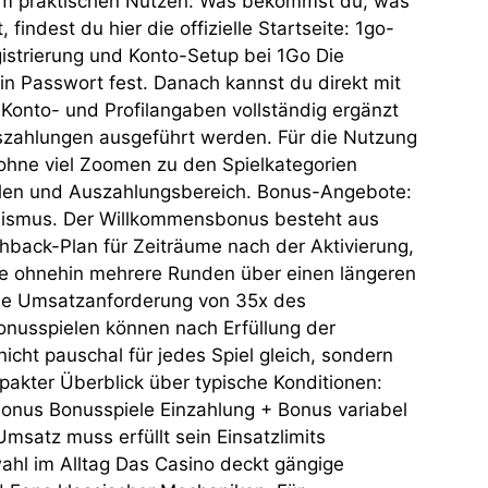
 dem praktischen Nutzen: Was bekommst du, was
findest du hier die offizielle Startseite: 1go-
gistrierung und Konto-Setup bei 1Go Die
ein Passwort fest. Danach kannst du direkt mit
Konto- und Profilangaben vollständig ergänzt
uszahlungen ausgeführt werden. Für die Nutzung
hne viel Zoomen zu den Spielkategorien
ielen und Auszahlungsbereich. Bonus-Angebote:
anismus. Der Willkommensbonus besteht aus
shback-Plan für Zeiträume nach der Aktivierung,
 die ohnehin mehrere Runden über einen längeren
eine Umsatzanforderung von 35x des
nusspielen können nach Erfüllung der
icht pauschal für jedes Spiel gleich, sondern
pakter Überblick über typische Konditionen:
nus Bonusspiele Einzahlung + Bonus variabel
atz muss erfüllt sein Einsatzlimits
ahl im Alltag Das Casino deckt gängige