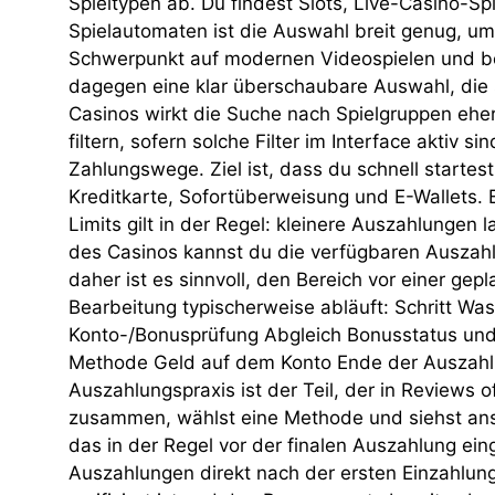
Spieltypen ab. Du findest Slots, Live-Casino-S
Spielautomaten ist die Auswahl breit genug, um 
Schwerpunkt auf modernen Videospielen und bel
dagegen eine klar überschaubare Auswahl, die s
Casinos wirkt die Suche nach Spielgruppen eher 
filtern, sofern solche Filter im Interface aktiv 
Zahlungswege. Ziel ist, dass du schnell startes
Kreditkarte, Sofortüberweisung und E-Wallets.
Limits gilt in der Regel: kleinere Auszahlungen
des Casinos kannst du die verfügbaren Auszah
daher ist es sinnvoll, den Bereich vor einer ge
Bearbeitung typischerweise abläuft: Schritt Wa
Konto-/Bonusprüfung Abgleich Bonusstatus und
Methode Geld auf dem Konto Ende der Auszahlu
Auszahlungspraxis ist der Teil, der in Reviews o
zusammen, wählst eine Methode und siehst ansch
das in der Regel vor der finalen Auszahlung ei
Auszahlungen direkt nach der ersten Einzahlun