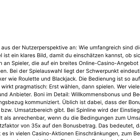
 Test: Spiele, Boni Un
m aus der Nutzerperspektive an: Wie umfangreich sind die
 ist ein klares Bild, damit du einschätzen kannst, ob si
ch an Spieler, die auf ein breites Online-Casino-Angebo
len. Bei der Spielauswahl liegt der Schwerpunkt eindeu
ker wie Roulette und Blackjack. Die Bedienung ist so 
 wirkt pragmatisch: Erst wählen, dann spielen. Wer viele 
yp und Anbieter. Boni im Detail: Willkommensbonus und 
ngsbezug kommuniziert. Üblich ist dabei, dass der Bo
 bzw. Umsatzbereich gibt. Bei Spinline wird der Einstie
t als anrechenbar, wenn du die Bedingungen zum Umsatz e
atzfaktor von 35x auf den Bonusbetrag. Das bedeutet, 
ibt es in vielen Casino-Aktionen Einschränkungen, zum B