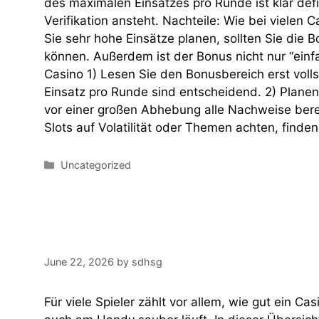
des maximalen Einsatzes pro Runde ist klar defi
Verifikation ansteht. Nachteile: Wie bei viele
Sie sehr hohe Einsätze planen, sollten Sie die 
können. Außerdem ist der Bonus nicht nur “einfa
Casino 1) Lesen Sie den Bonusbereich erst vol
Einsatz pro Runde sind entscheidend. 2) Planen
vor einer großen Abhebung alle Nachweise bereit
Slots auf Volatilität oder Themen achten, finden
Uncategorized
1Go Casino Im Über
June 22, 2026
by
sdhsg
Für viele Spieler zählt vor allem, wie gut ein 