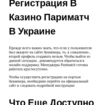
Регистрация В
Казино Париматч
В Украине
Прежде всего важно знать, что если у пользователя
был аккаунт на сайте букмекера, то, к сожалению ,
второй профиль создавать нельзя. Чтобы выйти из
данной ситуации , рекомендуется обратиться в
онлайн поддержку. Менеджеры Parimatch готовы
работать круглосуточно.
Чтобы осуществить регистрацию на портале
букмекера, необходимо перейти на официальный
сайт и следовать подробной инструкции
Что Еще Доступно