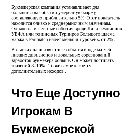
Букмекерская компания устанавливает для
большинства событий умеренную маржу,
составляющую приблизительно 5%. Этот показатель
находится близко к среднерыночным значениям.
Однако на известные события вроде Лиги чемпионов
УЕФА или теннисных Турниров Большого шлема
маржа в Parimatch имеет меньший уровень, от 2% .
В ставках на неизвестные события вроде матчей
низших дивизионов и локальных соревнований
заработок букмекера больше. Он может достигать
значений 8–10% . То же самое касается
дополнительных исходов .
Что Еще Доступно
Игрокам В
Букмекерской