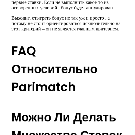
первые ставки. Если не выполнить какое-то из
оговоренных условий , бонус будет аннулирован.
Выходит, отыграть бонус не так уж и просто , а
потому не стоит ориентироваться исключительно на
этот критерий – он не является главным критерием.
FAQ
Относительно
Parimatch
Можно Ли Делать