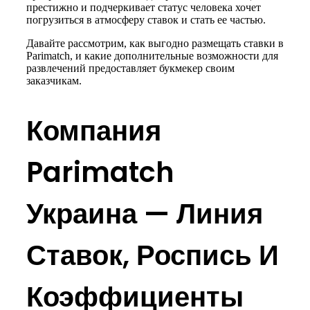
престижно и подчеркивает статус человека хочет
погрузиться в атмосферу ставок и стать ее частью.
Давайте рассмотрим, как выгодно размещать ставки в
Parimatch, и какие дополнительные возможности для
развлечений предоставляет букмекер своим
заказчикам.
Компания
Parimatch
Украина — Линия
Ставок, Роспись И
Коэффициенты