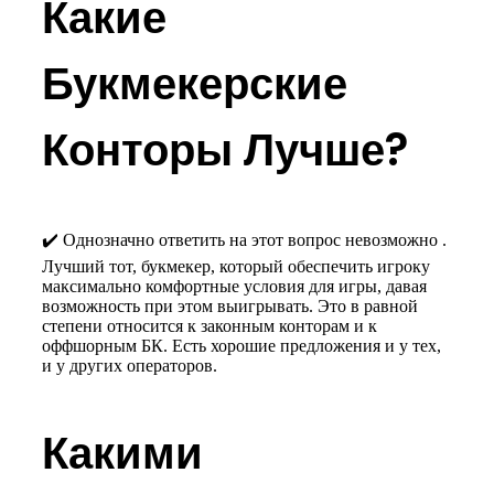
Какие
Букмекерские
Конторы Лучше?
✔️ Однозначно ответить на этот вопрос невозможно .
Лучший тот, букмекер, который обеспечить игроку
максимально комфортные условия для игры, давая
возможность при этом выигрывать. Это в равной
степени относится к законным конторам и к
оффшорным БК. Есть хорошие предложения и у тех,
и у других операторов.
Какими