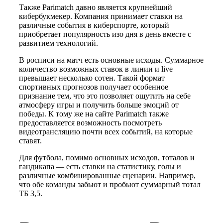
Также Parimatch давно является крупнейший
кибербукмекер. Компания принимает ставки на
различные события в киберспорте, который
приобретает популярность изо дня в день вместе с
развитием технологий.
В росписи на матч есть основные исходы. Суммарное
количество возможных ставок в линии и live
превышает несколько сотен. Такой формат
спортивных прогнозов получает особенное
признание тем, что это позволяет ощутить на себе
атмосферу игры и получить больше эмоций от
победы. К тому же на сайте Parimatch также
предоставляется возможность посмотреть
видеотрансляцию почти всех событий, на которые
ставят.
Для футбола, помимо основных исходов, тоталов и
гандикапа — есть ставки на статистику, голы и
различные комбинированные сценарии. Например,
что обе команды забьют и пробьют суммарный тотал
ТБ 3,5.