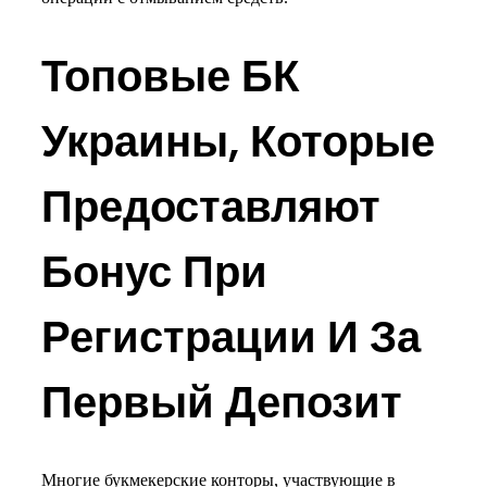
Топовые БК
Украины, Которые
Предоставляют
Бонус При
Регистрации И За
Первый Депозит
Многие букмекерские конторы, участвующие в