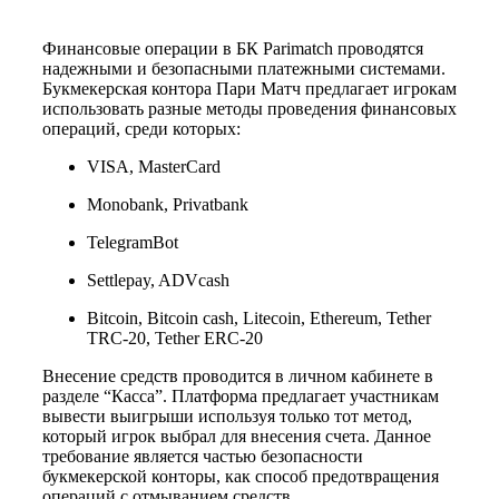
Финансовые операции в БК Parimatch проводятся
надежными и безопасными платежными системами.
Букмекерская контора Пари Матч предлагает игрокам
использовать разные методы проведения финансовых
операций, среди которых:
VISA, MasterCard
Monobank, Privatbank
TelegramBot
Settlepay, ADVcash
Bitcoin, Bitcoin cash, Litecoin, Ethereum, Tether
TRC-20, Tether ERC-20
Внесение средств проводится в личном кабинете в
разделе “Касса”. Платформа предлагает участникам
вывести выигрыши используя только тот метод,
который игрок выбрал для внесения счета. Данное
требование является частью безопасности
букмекерской конторы, как способ предотвращения
операций с отмыванием средств.