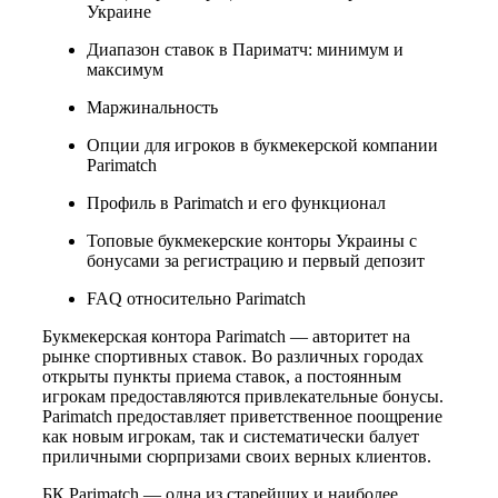
Украине
Диапазон ставок в Париматч: минимум и
максимум
Маржинальность
Опции для игроков в букмекерской компании
Parimatch
Профиль в Parimatch и его функционал
Топовые букмекерские конторы Украины с
бонусами за регистрацию и первый депозит
FAQ относительно Parimatch
Букмекерская контора Parimatch — авторитет на
рынке спортивных ставок. Во различных городах
открыты пункты приема ставок, а постоянным
игрокам предоставляются привлекательные бонусы.
Parimatch предоставляет приветственное поощрение
как новым игрокам, так и систематически балует
приличными сюрпризами своих верных клиентов.
БК Parimatch — одна из старейших и наиболее