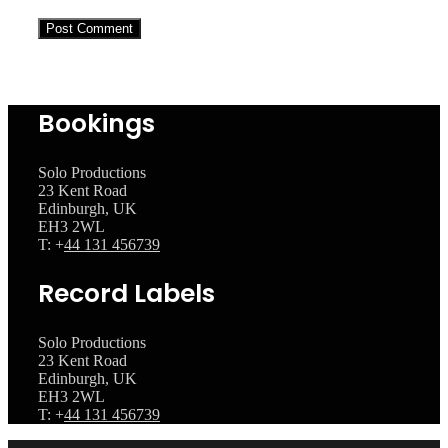
Bookings
Solo Productions
23 Kent Road
Edinburgh, UK
EH3 2WL
T: +
44 131 456739
Record Labels
Solo Productions
23 Kent Road
Edinburgh, UK
EH3 2WL
T: +
44 131 456739