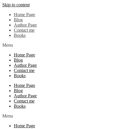
Skip to content
Home Page
Blog
Author Page
Contact me
Books
Menu
Home Page
Blog
Author Page
Contact me
Books
Home Page
Blog
Author Page
Contact me
Books
Menu
Home Page