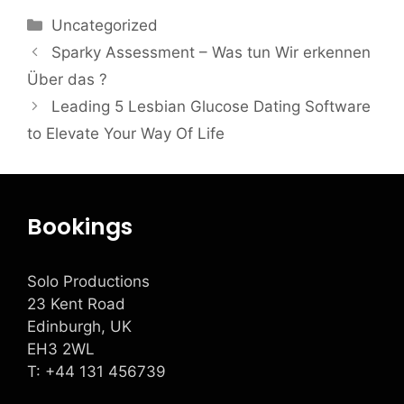
Uncategorized
Sparky Assessment – Was tun Wir erkennen
Über das ?
Leading 5 Lesbian Glucose Dating Software
to Elevate Your Way Of Life
Bookings
Solo Productions
23 Kent Road
Edinburgh, UK
EH3 2WL
T: +
44 131 456739